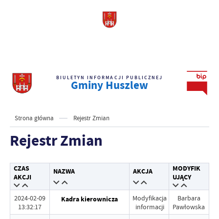
BIULETYN INFORMACJI PUBLICZNEJ
Gminy Huszlew
Strona główna
Rejestr Zmian
Rejestr Zmian
CZAS
MODYFIK
NAZWA
AKCJA
AKCJI
UJĄCY
2024-02-09
Modyfikacja
Barbara
Kadra kierownicza
13:32:17
informacji
Pawłowska