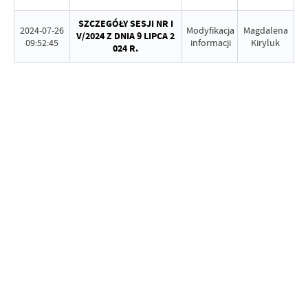
SZCZEGÓŁY SESJI NR I
2024-07-26
Modyfikacja
Magdalena
V/2024 Z DNIA 9 LIPCA 2
09:52:45
informacji
Kiryluk
024 R.