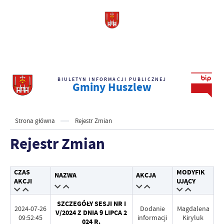
BIULETYN INFORMACJI PUBLICZNEJ
Gminy Huszlew
Strona główna
Rejestr Zmian
Rejestr Zmian
CZAS
MODYFIK
NAZWA
AKCJA
AKCJI
UJĄCY
SZCZEGÓŁY SESJI NR I
2024-07-26
Dodanie
Magdalena
V/2024 Z DNIA 9 LIPCA 2
09:52:45
informacji
Kiryluk
024 R.