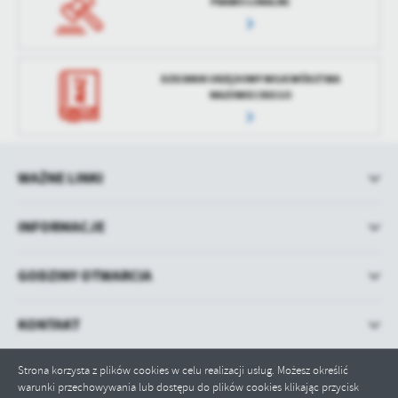
PRAWO LOKALNE
DZIENNIK URZĘDOWY WOJEWÓDZTWA
MAZOWIECKIEGO
WAŻNE LINKI
INFORMACJE
GODZINY OTWARCIA
KONTAKT
Strona korzysta z plików cookies w celu realizacji usług. Możesz określić
warunki przechowywania lub dostępu do plików cookies klikając przycisk