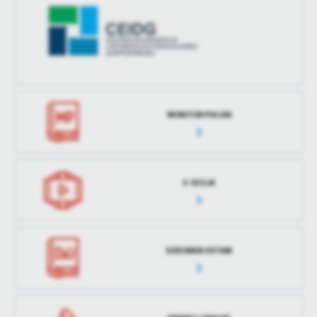
treści w postaci wiadomości, ofert, komunikatów mediów
społecznościowych.
MONITOR POLSKI
E-SESJA
DZIENNIK USTAW