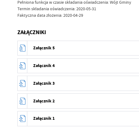
Pełniona funkcja w czasie składania oświadczenia: Wójt Gminy
Termin składania oświadczenia: 2020-05-31
Faktyczna data złożenia: 2020-04-29
ZAŁĄCZNIKI
Załącznik 5
Data wytworzenia
Załącznik 4
Wytworzył
Data wytworzenia
Załącznik 3
Data opublikowania
Wytworzył
Data wytworzenia
Opublikował
Załącznik 2
Data opublikowania
Wytworzył
Data ostatniej aktualizac
Data wytworzenia
Opublikował
Załącznik 1
Data opublikowania
Ostatnio zaktualizował
Wytworzył
Data ostatniej aktualizac
Data wytworzenia
Opublikował
Data opublikowania