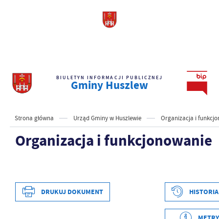
BIULETYN INFORMACJI PUBLICZNEJ
Gminy Huszlew
Strona główna
Urząd Gminy w Huszlewie
Organizacja i funkcj
Organizacja i funkcjonowanie
DRUKUJ DOKUMENT
HISTORIA
Data wytworzenia
2021-03-31 17:49:48
Wytworzył
Obsługa Techniczna
METRY