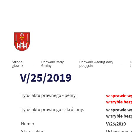
Strona
Uchwały Rady
Uchwały według daty
K
główna
Gminy
podjęcia
L
V/25/2019
Tytuł aktu prawnego - pełny:
w sprawie w
w trybie be
Tytuł aktu prawnego - skrócony:
w sprawie w
w trybie be
Numer:
V/25/2019
Status aktu:
Uchwalony -