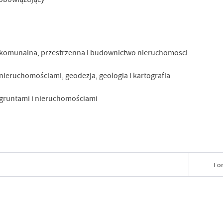
komunalna, przestrzenna i budownictwo nieruchomosci
ieruchomościami, geodezja, geologia i kartografia
gruntami i nieruchomościami
Fo
Data wy
Wytworz