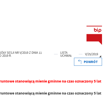
ÓŁY SESJI NR V/2019 Z DNIA 11
LISTA
V/25/2019
 2019 R.
UCHWAŁ
POWRÓT
runtowe stanowiącą mienie gminne na czas oznaczony 5 lat
runtowe stanowiącą mienie gminne na czas oznaczony 5 lat