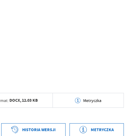
DOCX,
12.03 KB
rmat:
Metryczka
tworzenia
2019-03-12 14:12:45
ył
Barbara Pawłowska
HISTORIA WERSJI
METRYCZKA